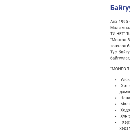
Байгу
Анх 1995 
Мал эмнэл
ТИ НЕТ” Т
“Монгол В
товчлол б
Тус байг
байгуулаг
“МОНГОЛ В
Улсын
Хот 
дэмж
Чана
Малы
Хөдөө
Хүн 
Хэрэ
хэрэ