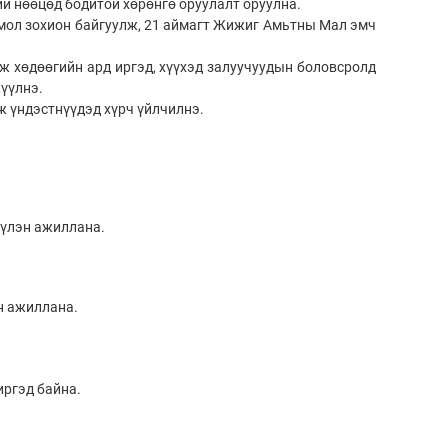
ий нөөцөд бодитой хөрөнгө оруулалт оруулна.
мол зохион байгуулж, 21 аймагт Жижиг Амьтны Мал эмч
ж хөдөөгийн ард иргэд, хүүхэд залуучуудын боловсролд
жүүлнэ.
 үндэстнүүдэд хүрч үйлчилнэ.
үлэн ажиллана.
н ажиллана.
иргэд байна.