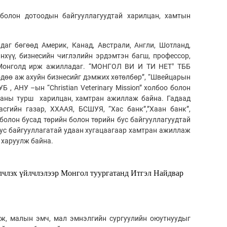
 болон дотоодын байгууллагуудтай харилцан, хамтын
г бөгөөд Америк, Канад, Австрали, Англи, Шотланд,
нхүү, бизнесийн чиглэлийн эрдэмтэн багш, профессор,
 Монголд ирж ажилладаг. “МОНГОЛ ВИ И ТИ НЕТ" ТББ
дөө аж ахуйн бизнесийг дэмжих хөтөлбөр”, “Швейцарын
 , АНУ –ын “Christian Veterinary Mission” холбоо болон
цааны турш харилцан, хамтран ажиллаж байна. Гадаад
гийн газар, ХХААЯ, БСШУЯ, “Хас банк”,”Хаан банк”,
олон бусад төрийн болон төрийн бус байгууллагуудтай
тус байгууллагатай удаан хугацаагаар хамтран ажиллаж
 харуулж байна.
лчлэх үйлчлэлээр Монгол туургатанд Итгэл Найдвар
ж, малын эмч, мал эмнэлгийн сургуулийн оюутнуудыг