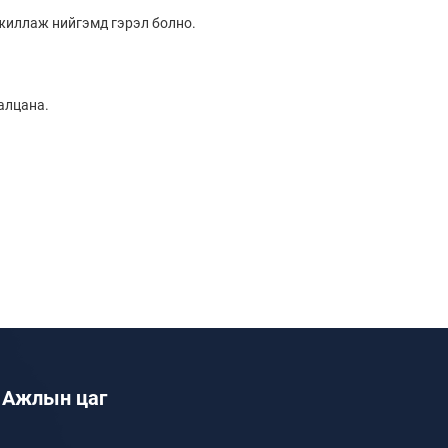
ажиллаж нийгэмд гэрэл болно.
алцана.
Ажлын цаг