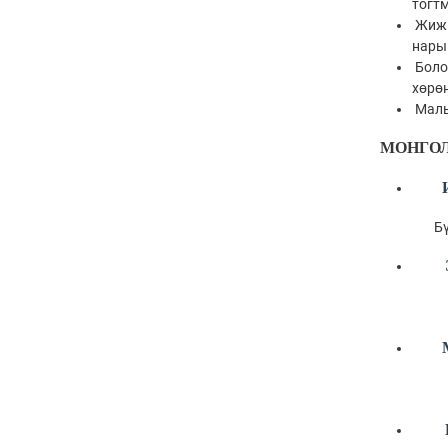
тогтм
Жижи
нарыг
Болов
хөрөн
Малы
МОНГОЛ 
Бүх зүйл