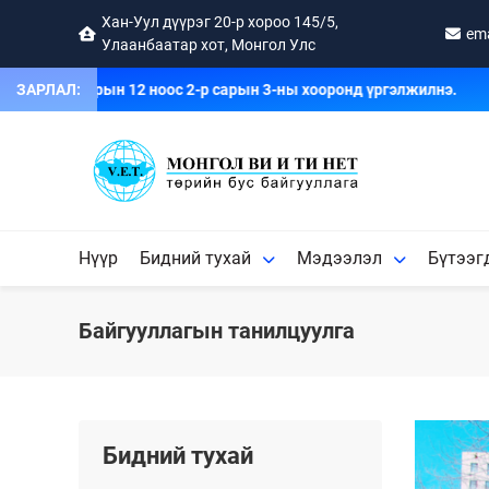
Хан-Уул дүүрэг 20-р хороо 145/5,
em
Улаанбаатар хот, Монгол Улс
ы 1-р сарын 12 ноос 2-р сарын 3-ны хооронд үргэлжилнэ.
ЗАРЛАЛ:
Нүүр
Бидний тухай
Мэдээлэл
Бүтээг
Байгууллагын танилцуулга
Бидний тухай