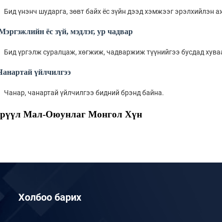
Бид үнэнч шударга, зөвт байх ёс зүйн дээд хэмжээг эрэлхийлэн 
Мэргэжлийн ёс зүй, мэдлэг, ур чадвар
Бид үргэлж суралцаж, хөгжиж, чадваржиж түүнийгээ бусдад хува
Чанартай үйлчилгээ
Чанар, чанартай үйлчилгээ бидний брэнд байна.
рүүл Мал-Оюунлаг Монгол Хүн
Холбоо барих