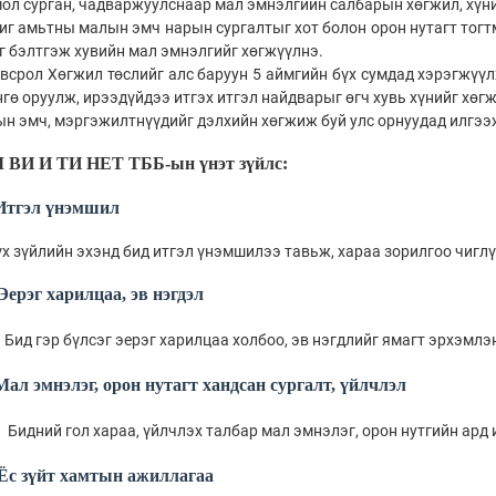
ол сурган, чадваржуулснаар мал эмнэлгийн салбарын хөгжил, хүн
г амьтны малын эмч нарын сургалтыг хот болон орон нутагт тогт
 бэлтгэж хувийн мал эмнэлгийг хөгжүүлнэ.
срол Хөгжил төслийг алс баруун 5 аймгийн бүх сумдад хэрэгжүүл
гө оруулж, ирээдүйдээ итгэх итгэл найдварыг өгч хувь хүнийг хөг
н эмч, мэргэжилтнүүдийг дэлхийн хөгжиж буй улс орнуудад илгээж
ВИ И ТИ НЕТ ТББ-ын үнэт зүйлс:
Итгэл үнэмшил
ийн эхэнд бид итгэл үнэмшилээ тавьж, хараа зорилгоо чиглү
Эерэг харилцаа, эв нэгдэл
Бид гэр бүлсэг эерэг харилцаа холбоо, эв нэгдлийг ямагт эрхэмлэ
Мал эмнэлэг, орон нутагт хандсан сургалт, үйлчлэл
Бидний гол хараа, үйлчлэх талбар мал эмнэлэг, орон нутгийн ард 
Ёс зүйт хамтын ажиллагаа