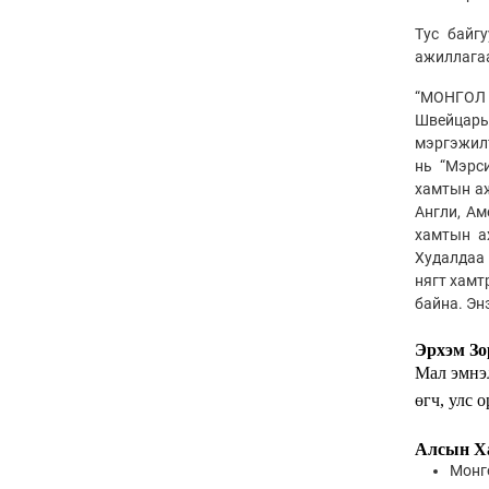
Тус байг
ажиллагаа
“МОНГОЛ 
Швейцарь,
мэргэжил
нь “Мэрси
хамтын аж
Англи, Ам
хамтын а
Худалдаа 
нягт хамт
байна. Эн
Эрхэм Зо
Мал эмнэл
өгч, улс 
Алсын Ха
Монг