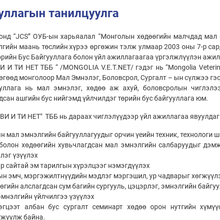
уллагын танилцуулга
онд “JCS” ОУБ-ын харьяалал “Монголын хөдөөгийн малчдад мал 
гийн маань төслийн хүрээ өргөжин тэлж улмаар 2003 оны 7-р сар
өрийн Бус Байгууллага болон үйл ажиллагаагаа үргэлжлүүлэн ажи
И И ТИ НЕТ ТББ “ /MONGOLIA V.E.T.NET/ гэдэг нь “Mongolia Veterinar
өгөөд монголоор Мал Эмнэлэг, Боловсрол, Сургалт – ын сүлжээ гэс
ууллага нь мал эмнэлэг, хөдөө аж ахуй, боловсролын чиглэл
дсан ашгийн бус нийгэмд үйлчилдэг төрийн бус байгууллага юм.
И И ТИ НЕТ" ТББ нь дараах чиглэлүүдээр үйл ажиллагаа явуулдаг
 мал эмнэлгийн байгууллагуудыг орчин үеийн техник, технологи ш
болон хөдөөгийн хувьчлагдсан мал эмнэлгийн салбаруудыг дэмж
лэг үзүүлэх
р сайтай эм тарилгын хүрэлцээг нэмэгдүүлэх
н эмч, мэргэжилтнүүдийн мэдлэг мэргэшил, ур чадварыг хөгжүүл
гийн алслагдсан сум багийн сургууль, цэцэрлэг, эмнэлгийн байг
эмнэлгийн үйлчилгээ үзүүлэх
гцээт албан бус сургалт семинарт хөдөө орон нутгийн хүмүү
гжүүлж байна.