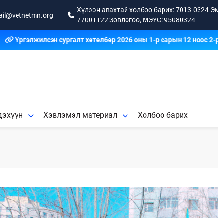
Хүлээн авахтай холбоо барих: 7013-0324 Эм
ail@vetnetmn.org
77001122 Зөвлөгөө, МЭҮС: 95080324
Үргэлжилсэн сургалт хөтөлбөр 2026 оны 1-р сарын 12 ноос 2-р са
дэхүүн
Хэвлэмэл материал
Холбоо барих