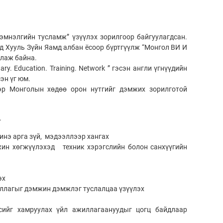
эмнэлгийн тусламж” үзүүлэх зорилгоор байгуулагдсан.
д Хууль Зүйн Яамд албан ёсоор бүртгүүлж “Монгол ВИ И
ллаж байна.
y. Education. Training. Network ” гэсэн англи үгнүүдийн
эн үг юм.
ээр Монголын хөдөө орон нутгийг дэмжих зорилготой
.
инэ арга зүй, мэдээллээр хангах
ин хөгжүүлэхэд техник хэрэгслийн болон санхүүгийн
эх
ууллагыг дэмжин дэмжлэг туслалцаа үзүүлэх
сийг хамруулах үйл ажиллагаануудыг цогц байдлаар