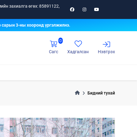
ийн захиалга өгөх: 85891122,
рын 3-ны хооронд үргэлжилнэ.
0
Сагс
Хадгалсан
Нэвтрэх
Бидний тухай