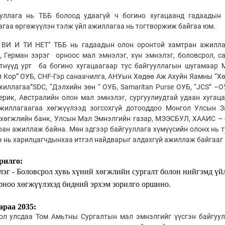
ууллага нь ТББ болоод удаагүй ч богино хугацаанд гадаадын
гаа өргөжүүлэн тэлж үйл ажиллагаа нь тогтворжиж байгаа юм.
ВИ И ТИ НЕТ" ТББ нь гадаадын олон оронтой хамтран ажиллада
 Герман зэрэг орноос мал эмнэлэг, хүн эмнэлэг, боловсрол, са
тнүүд урт ба богино хугацаагаар тус байгууллагын шугамаар
 Кор” ОУБ, CHF-Гэр санаачилга, АНУын Хөдөө Аж Ахуйн Яамны “Хө
иллагаа”SDC, “Дэлхийн зөн “ ОУБ, Samaritan Purse ОУБ, “JCS” –ОУБ
ерик, Австралийн олон мал эмнэлэг, сургуулиудтай удаан хуга
жиллагаагаа хөгжүүлээд зогсохгүй дотооддоо Монгол Улсын Зас
хөгжлийн банк, Улсын Мал Эмнэлгийн газар, МЭЭСБУЛ, ХААИС – б
ран ажиллаж байна. Мөн эдгээр байгууллага хүмүүсийн олонх нь 
э нь харилцагчдынхаа итгэл найдварыг алдахгүй ажиллаж байгааг
рилго:
эг - Боловсрол хувь хүний хөгжлийн сургалт болон нийгэмд үй
орноо хөгжүүлэхэд бидний эрхэм зорилго оршино.
раа 2035:
ол улсдаа Том Амьтны Сургалтын мал эмнэлгийг үүсгэн байгуул