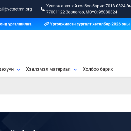
Хүлээн авахтай холбоо барих: 7013-0324 Эм
ail@vetnetmn.org
77001122 Зөвлөгөө, МЭҮС: 95080324
онд үргэлжилнэ.
Үргэлжилсэн сургалт хөтөлбөр 2026 оны 1
дэхүүн
Хэвлэмэл материал
Холбоо барих