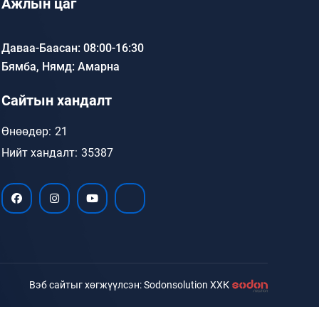
Ажлын цаг
Даваа-Баасан: 08:00-16:30
Бямба, Нямд: Амарна
Сайтын хандалт
Өнөөдөр:
21
Нийт хандалт:
35387
Вэб сайтыг хөгжүүлсэн: Sodonsolution ХХК