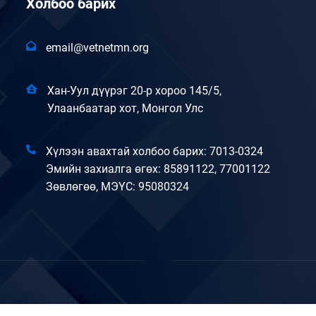
Холбоо барих
email@vetnetmn.org
Хан-Уул дүүрэг 20-р хороо 145/5,
Улаанбаатар хот, Монгол Улс
Хүлээн авахтай холбоо барих: 7013-0324
Эмийн захиалга өгөх: 85891122, 77001122
Зөвлөгөө, МЭҮС: 95080324