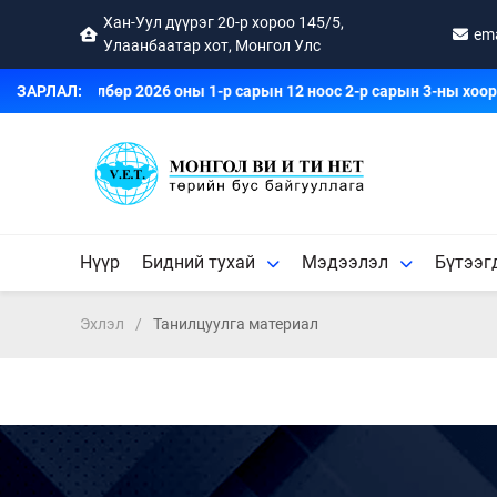
Хан-Уул дүүрэг 20-р хороо 145/5,
em
Улаанбаатар хот, Монгол Улс
ургалт хөтөлбөр 2026 оны 1-р сарын 12 ноос 2-р сарын 3-ны хоор
ЗАРЛАЛ:
Нүүр
Бидний тухай
Мэдээлэл
Бүтээг
Эхлэл
Танилцуулга материал