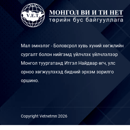
Мал эмнэлэг - Боловсрол хувь хүний хөгжлийн
сургалт болон нийгэмд үйлчлэх үйлчлэлээр
Монгол туургатанд Итгэл Найдвар өгч, улс
орноо хөгжүүлэхэд бидний эрхэм зорилго
оршино.
Copyright Vetnetmn 2026