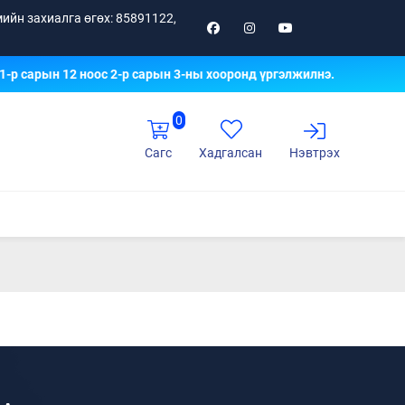
ийн захиалга өгөх: 85891122,
-р сарын 12 ноос 2-р сарын 3-ны хооронд үргэлжилнэ.
0
Сагс
Хадгалсан
Нэвтрэх