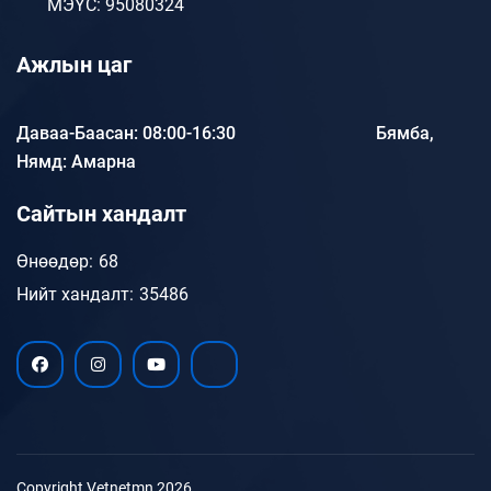
МЭҮС: 95080324
Ажлын цаг
Даваа-Баасан: 08:00-16:30 Бямба,
Нямд: Амарна
Сайтын хандалт
Өнөөдөр:
68
Нийт хандалт:
35486
Copyright Vetnetmn 2026