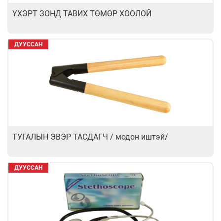
ҮХЭРТ ЗОНД ТАВИХ ТӨМӨР ХООЛОЙ
ДУУССАН
ТУГАЛЫН ЭВЭР ТАСДАГЧ / модон иштэй/
ДУУССАН