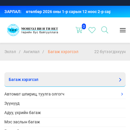
н сургалт хөтөлбөр 2026 оны 1-р сарын 12 ноос 2-р сарын 3-ны х
ЗАРЛАЛ:
0
Эхлэл
Ангилал
Багаж хэрэгсэл
22 бүтээгдэхүүн
Багаж хэрэгсэл
Автомат шпириц, туулга олгогч
Зүүнүүд
Адуу, үхрийн багаж
Мэс заслын багаж