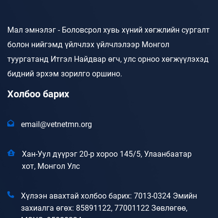
Мал эмнэлэг - Боловсрол хувь хүний хөгжлийн сургалт
болон нийгэмд үйлчлэх үйлчлэлээр Монгол
туургатанд Итгэл Найдвар өгч, улс орноо хөгжүүлэхэд
бидний эрхэм зорилго оршино.
Холбоо барих
email@vetnetmn.org
Хан-Уул дүүрэг 20-р хороо 145/5, Улаанбаатар
хот, Монгол Улс
Хүлээн авахтай холбоо барих: 7013-0324 Эмийн
захиалга өгөх: 85891122, 77001122 Зөвлөгөө,