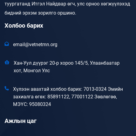
туургатанд Итгэл Найдвар өгч, улс орноо хөгжүүлэхэд
бидний эрхэм зорилго оршино.
Холбоо барих
email@vetnetmn.org
Хан-Уул дүүрэг 20-р хороо 145/5, Улаанбаатар
хот, Монгол Улс
Хүлээн авахтай холбоо барих: 7013-0324 Эмийн
захиалга өгөх: 85891122, 77001122 Зөвлөгөө,
МЭҮС: 95080324
Ажлын цаг