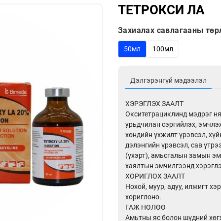
ТЕТРОКСИ ЛА
Захиалах савлагааны төрл
50мл
100мл
Дэлгэрэнгүй мэдээлэл
ХЭРЭГЛЭХ ЗААЛТ
Окситетрациклинд мэдрэг нян
урьдчилан сэргийлэх, эмчлэ
хөндийн үхжилт үрэвсэл, хүй
дэлэнгийн үрэвсэл, сав үтрэ
(үхэрт), амьсгалын замын эм
хаялтын эмчилгээнд хэрэглэ
ХОРИГЛОХ ЗААЛТ
Нохой, муур, адуу, илжигт х
хориглоно.
ГАЖ НӨЛӨӨ
Амьтны яс болон шүдний хөг