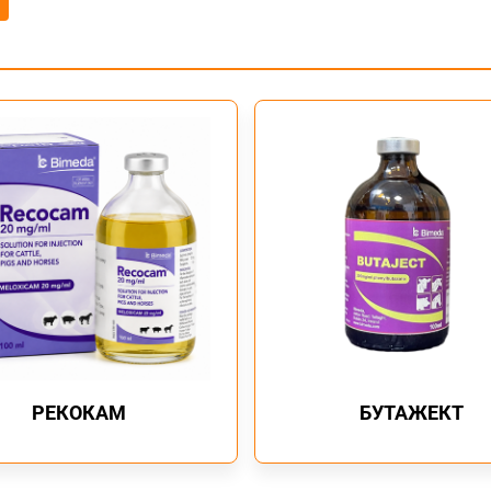
АНХААРУУЛГА
Эмийг хэрэглэхээс өмнө бак
эпидемиологийн мэдээг үндэ
Тетрокси ЛА-г шингэрүүлж бо
арьсан дээр эмийн бодис хүр
ЗӨВХӨН МАЛ АМЬТНЫ ЭМЧИ
Үйлдвэрлэгчийн нэр, албан ё
РЕКОКАМ
БУТАЖЕКТ