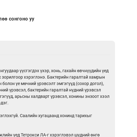
өө сонгоно уу
гуудаар үүсгэгдэх үхэр, хонь, гахайн өвчнүүдийн үед
х зорилгоор хэрэглэнэ. Бактерийн гаралтай хамрын
н болон үе мөчний үрэвсэлт эмгэгүүд (сохор догол),
эний үрэвсэл, бактерийн гаралтай нүдний үрэвсэл
гэгүүд, арьсны халдварт үрэвсэл, хонины энзоот хээл
дэг.
эрэглэхгүй. Саалийн хугацаанд хонинд тарихыг
жлийн үед Тетрокси ЛА-г хэрэглэвэл шүдний өнгө