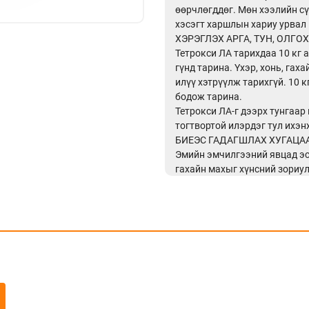
өөрчлөгддөг. Мөн хээлийн сү
хэсэгт харшлын хариу урвал 
ХЭРЭГЛЭХ АРГА, ТУН, ОЛГОХ
Тетрокси ЛА тарихдаа 10 кг 
гүнд тарина. Үхэр, хонь, гах
илүү хэтрүүлж тарихгүй. 10 
бодож тарина.
Тетрокси ЛА-г дээрх тунгаар
тогтвортой илэрдэг тул ихэн
БИЕЭС ГАДАГШЛАХ ХУГАЦА
Эмийн эмчилгээний явцад эс
гахайн махыг хүнсний зориу
эмчилгээг зогсоосноос хойш 
зориулалтаар үнээний сүүг а
эмчилгээнээс хойш 7 хоногий
авдаг хөтөлбөрийн дагуу бо
Хонинд хээлийн сүүл үе боло
хориглоно.
ХАДГАЛАХ НӨХЦӨЛ
30С-аас доош хэмд, гэрлийн 
газар байлга.