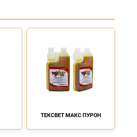
терийн мэдрэг чанарыг шалгаж, тухайн бүс нутгийн
слэн эмчилгээг эхлэх нь хамгийн тохиромжтой.
лохгүй. Хэрэглэсний дараа гараа сайн угаа. Нүд,
вэл даруй усаар угаана.
ЛГЭЭНД ХЭРЭГЛЭНЭ.
сны хаяг: “БИМЕДА”, Ирланд улс
ТЕКСВЕТ МАКС ПУРОН