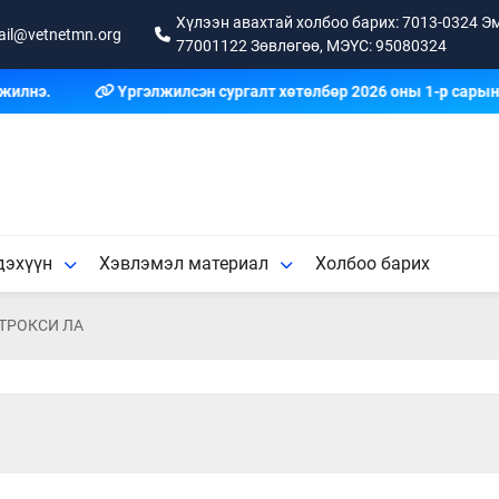
Хүлээн авахтай холбоо барих: 7013-0324 Эм
ail@vetnetmn.org
77001122 Зөвлөгөө, МЭҮС: 95080324
нэ.
Үргэлжилсэн сургалт хөтөлбөр 2026 оны 1-р сарын 12
дэхүүн
Хэвлэмэл материал
Холбоо барих
ТРОКСИ ЛА