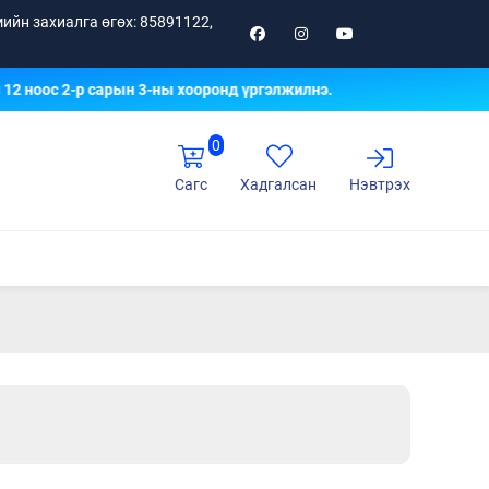
ийн захиалга өгөх: 85891122,
 ноос 2-р сарын 3-ны хооронд үргэлжилнэ.
0
Сагс
Хадгалсан
Нэвтрэх