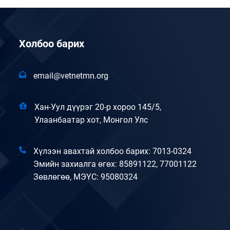
Холбоо барих
email@vetnetmn.org
Хан-Уул дүүрэг 20-р хороо 145/5,
Улаанбаатар хот, Монгол Улс
Хүлээн авахтай холбоо барих: 7013-0324
Эмийн захиалга өгөх: 85891122, 77001122
Зөвлөгөө, МЭҮС: 95080324