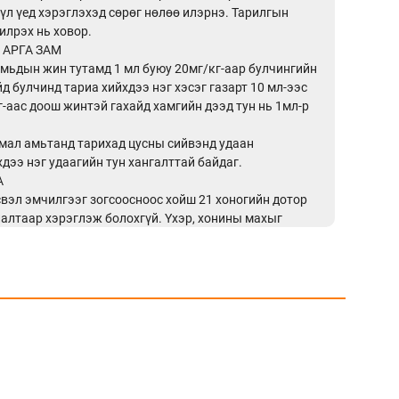
үл үед хэрэглэхэд сөрөг нөлөө илэрнэ. Тарилгын
илрэх нь ховор.
 АРГА ЗАМ
амьдын жин тутамд 1 мл буюу 20мг/кг-аар булчингийн
айд булчинд тариа хийхдээ нэг хэсэг газарт 10 мл-ээс
кг-аас доош жинтэй гахайд хамгийн дээд тун нь 1мл-р
 мал амьтанд тарихад цусны сийвэнд удаан
хдээ нэг удаагийн тун хангалттай байдаг.
А
вэл эмчилгээг зогсоосноос хойш 21 хоногийн дотор
лалтаар хэрэглэж болохгүй. Үхэр, хонины махыг
28 хоногийн дараа хүнсэнд хэрэглэнэ. Хүнсний
шиглах эсвэл тараг, бяслаг үйлдвэрлэхдээ сүүлийн
н дараа сүүг нь ашиглаж болно. Өдөрт 2 удаа сааль
л 15 дахь саалтын дараа сүүг ашиглаж болно.
н саалийн хугацаанд эмийн эмчилгээ хийхийг
шууд тусгалаас хол хадгална. Хүүхдийн гар хүрэхгүй