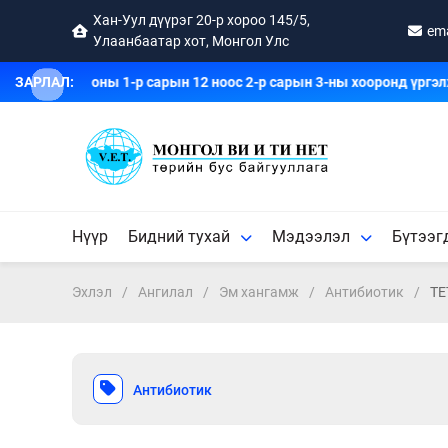
Хан-Уул дүүрэг 20-р хороо 145/5,
em
Улаанбаатар хот, Монгол Улс
лбөр 2026 оны 1-р сарын 12 ноос 2-р сарын 3-ны хооронд үргэлжил
ЗАРЛАЛ:
Нүүр
Бидний тухай
Мэдээлэл
Бүтээг
Эхлэл
Ангилал
Эм хангамж
Антибиотик
ТЕ
Антибиотик