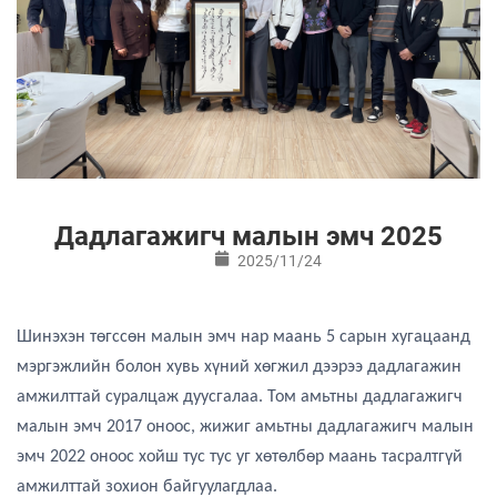
Дадлагажигч малын эмч 2025
2025/11/24
Шинэхэн төгссөн малын эмч нар маань 5 сарын хугацаанд
мэргэжлийн болон хувь хүний хөгжил дээрээ дадлагажин
амжилттай суралцаж дуусгалаа. Том амьтны дадлагажигч
малын эмч 2017 оноос, жижиг амьтны дадлагажигч малын
эмч 2022 оноос хойш тус тус уг хөтөлбөр маань тасралтгүй
амжилттай зохион байгуулагдлаа.