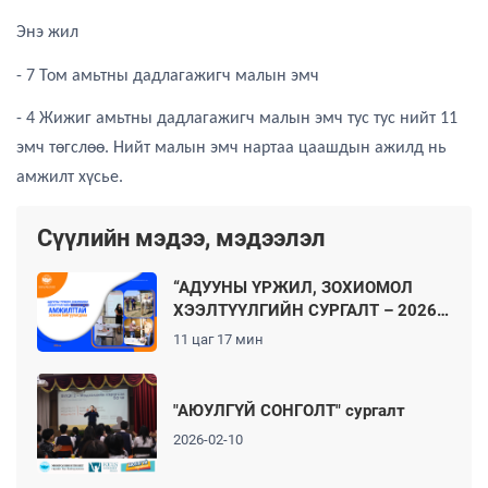
Энэ жил
- 7 Том амьтны дадлагажигч малын эмч
- 4 Жижиг амьтны дадлагажигч малын эмч тус тус нийт 11
эмч төгслөө. Нийт малын эмч нартаа цаашдын ажилд нь
амжилт хүсье.
Сүүлийн мэдээ, мэдээлэл
“АДУУНЫ ҮРЖИЛ, ЗОХИОМОЛ
ХЭЭЛТҮҮЛГИЙН СУРГАЛТ – 2026”
3 ДАХЬ ЖИЛДЭЭ АМЖИЛТТАЙ
11 цаг 17 мин
ӨНДӨРЛӨЛӨӨ
"АЮУЛГҮЙ СОНГОЛТ" сургалт
2026-02-10