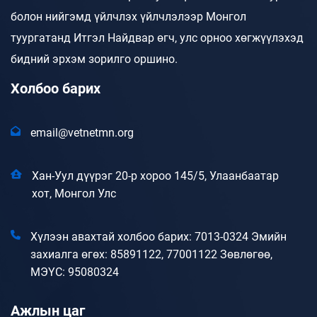
болон нийгэмд үйлчлэх үйлчлэлээр Монгол
туургатанд Итгэл Найдвар өгч, улс орноо хөгжүүлэхэд
бидний эрхэм зорилго оршино.
Холбоо барих
email@vetnetmn.org
Хан-Уул дүүрэг 20-р хороо 145/5, Улаанбаатар
хот, Монгол Улс
Хүлээн авахтай холбоо барих: 7013-0324 Эмийн
захиалга өгөх: 85891122, 77001122 Зөвлөгөө,
МЭҮС: 95080324
Ажлын цаг