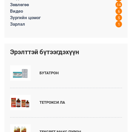
Зөвлөгөө
14
Видео
6
Зургийн цомог
5
Зарлал
1
Эрэлттэй бүтээгдэхүүн
БУТАТРОН
ТЕТРОКСИ ЛА
ТЕКСВЕТ МАКС ПУРОН