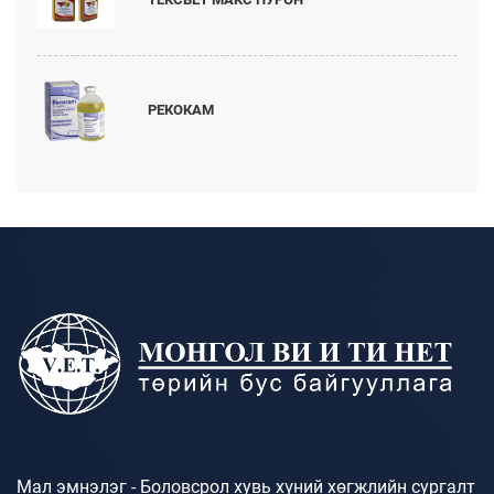
РЕКОКАМ
Мал эмнэлэг - Боловсрол хувь хүний хөгжлийн сургалт