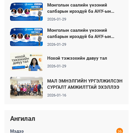
Монголын саалийн үнээний
салбарын ирээдүй ба АНУ-ын
туршлага
2026-01-29
Монголын саалийн үнээний
салбарын ирээдүй ба АНУ-ын
туршлага
2026-01-29
Нохой тэжээхийн давуу тал
2026-01-29
МАЛ ЭМНЭЛГИЙН ҮРГЭЛЖИЛСЭН
СУРГАЛТ АМЖИЛТТАЙ ЭХЭЛЛЭЭ
2026-01-16
Ангилал
Мэдээ
36